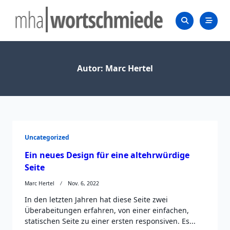
Skip
to
content
Autor:
Marc Hertel
Uncategorized
Ein neues Design für eine altehrwürdige
Seite
Marc Hertel
Nov. 6, 2022
In den letzten Jahren hat diese Seite zwei
Überabeitungen erfahren, von einer einfachen,
statischen Seite zu einer ersten responsiven. Es...